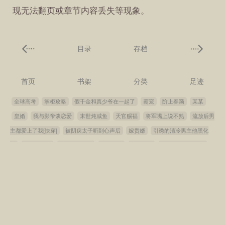
现无法翻页或章节内容丢失等现象。
目录
存档
首页
书架
分类
足迹
全球高考
掌柜攻略
假千金和真少爷在一起了
霸宠
阶上春漪
某某
皇婚
我与影帝谈恋爱
末世炖咸鱼
天官赐福
将军嘴上说不熟
流放后男
主都爱上了我[快穿]
被阴戾太子听到心声后
嫁贵婿
引诱的清冷男主他黑化
了
求娘子爱我
娘娘颇得圣眷
御前姝色
放学等我
我喜欢你的信息素