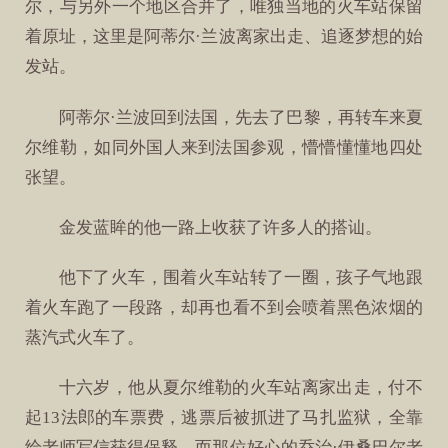
尔，与另外一个地区合并了，唯独当地的火车站保留
着原址，这里是阿蒂尔·兰波离家出走、追逐梦想的始
发站。
阿蒂尔·兰波回到法国，先去了巴黎，再转车来夏
尔维勒，如同外国人来到法国参观，懵懵懂懂地四处
张望。
金发蓝眸的他一路上收获了许多人的搭讪。
他下了火车，围着火车站转了一圈，孩子气地跟
着火车跑了一段路，却再也看不到会喷着黑色浓烟的
蒸汽式火车了。
十六岁，他从夏尔维勒的火车站离家出走，付不
起13法郎的车票费，逃票后被抓进了马扎监狱，全靠
给老师写信获得保释，而那位好心的乔治·伊桑巴尔老