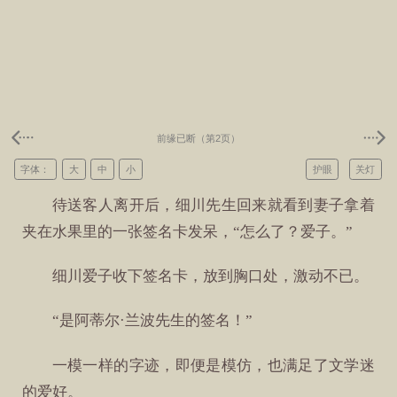
前缘已断（第2页）
字体：
大
中
小
护眼
关灯
待送客人离开后，细川先生回来就看到妻子拿着
夹在水果里的一张签名卡发呆，“怎么了？爱子。”
细川爱子收下签名卡，放到胸口处，激动不已。
“是阿蒂尔·兰波先生的签名！”
一模一样的字迹，即便是模仿，也满足了文学迷
的爱好。