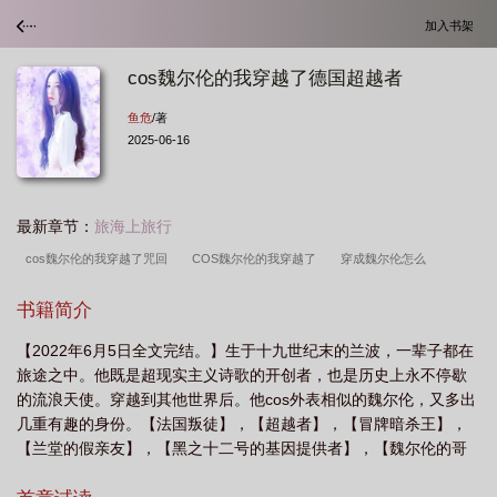
加入书架
cos魏尔伦的我穿越了德国超越者
鱼危
/著
2025-06-16
最新章节：
旅海上旅行
cos魏尔伦的我穿越了咒回
COS魏尔伦的我穿越了
穿成魏尔伦怎么
办
cos魏尔伦的我穿越了格格党
cos魏尔伦的我穿越了鱼危
cos魏尔伦的我
书籍简介
穿越了百度
cos魏尔伦的我穿越了免费
我穿越成了魏尔伦
cos魏尔伦的我
【2022年6月5日全文完结。】生于十九世纪末的兰波，一辈子都在
穿越了晋江
魏尔伦萌娘百科
魏尔伦晋江
cos魏尔伦的我穿越了TXT
魏
旅途之中。他既是超现实主义诗歌的开创者，也是历史上永不停歇
尔伦的异能力
cos魏尔伦的我穿越了免费阅读
cos魏尔伦的我穿越了番
的流浪天使。穿越到其他世界后。他cos外表相似的魏尔伦，又多出
外
魏尔伦人设
魏尔伦的异能
cos魏尔伦的我穿越了观影体
cos魏尔伦
几重有趣的身份。【法国叛徒】，【超越者】，【冒牌暗杀王】，
【兰堂的假亲友】，【黑之十二号的基因提供者】，【魏尔伦的哥
的我穿越了链接
主角魏尔伦的
cos魏尔伦的我穿越了观影体免费阅读
魏尔
哥】，【牧神的心上人】，【欧洲芳心纵火犯】。以及——【风一
伦lofter
cos魏尔伦的我穿越了TXT资源
cos魏尔伦的我穿越了类似
Cos魏