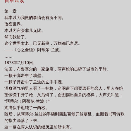
样的旅者】。★根据三次元史实，本文是主攻文。★提示：正文会
首章试读
尔伦的我穿越了 鱼危
cos魏尔伦的我穿越了
cos魏尔伦的我穿越了德国超越
出现多任男朋友，但是无真正的cp，番外是开放性结局。★兰波以
第一章
为自己穿成文野魏尔伦，但其实不是，他的身份是魏尔伦的基因提
者
我本以为我做的事情会有所不同。
供者。
改变世界。
本以为它会非凡无比。
然而我错了。
这个世界太老，已无新事，万物都已言尽。
——《心之全蚀》阿蒂尔·兰波。
……
1873年7月10日。
法国，布鲁塞尔的一家旅店，两声枪响击碎了城市的平静。
一颗子弹击中了墙壁。
一颗子弹击中了兰波的左手手腕。
浑身酒气的男人买了一把枪，企图留下想要离开的恋人，男人在绝
望惊慌中开了枪，又后悔了，企图摆出自杀的模样，大声尖叫道：
“阿蒂尔！阿蒂尔·兰波！”
疼痛似乎迟钝了一两秒。
随后，从阿蒂尔·兰波的手腕到四肢百骸开始蔓延，血顺着书写诗歌
的指尖滴落了下来。
这一幕在两人认识的经历里前所未有。