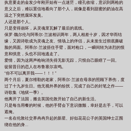
执意要走的金发少年刚开始有一点迷茫，瞳孔收缩，意识到两枪的
意义之后，难以置信地看向了那个人，就像是看到甜蜜的奶油在高
温之下突然腐坏发臭。
人还是那个人。
只是变得崩坏，从灵魂里瓦解了最后的底线。
保罗·魏尔伦与阿蒂尔·兰波相识两年，两人相差十岁，因才华而结
缘，又因诗歌成为灵魂之友、情场上的伴侣，从未发生过彻底撕破
脸的局面。阿蒂尔·兰波捂住手臂，面对枪口，一瞬间转为浓烈的恨
意和惧意，头也不回地逃走了。
爱情，因为这两声枪响消失得无影无踪，只恨自己眼瞎了一回。
徒留昔日的恋人在布鲁塞尔哀鸣。
“你不可以离开我——！！！”
两个月后，夏尔维勒的老家，阿蒂尔·兰波在母亲的照顾下养伤，度
过了十九岁生日。他无视外界的纷扰，完成了自己的封笔之作——
诗歌集《地狱一季》。
他离开了法国，搬去英国伦敦开始了自己的新生活。
只是每当用餐的时候，他的手臂会下意识微颤，幸好是左手，可以
遮掩。
一名在伦敦社交界冉冉升起的新星、好似花花公子的英国绅士正围
绕在他的身...