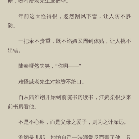
厮，吩咐给老先生送把伞。
年前这天怪得很，忽然刮风下雪，让人防不胜
防。
一把伞不贵重，既不谄媚又周到体贴，让人挑不
出错。
陆奉哑然失笑，“你啊——”
难怪戚老先生对她赞不绝口。
自从陆淮翊开始到前院书房读书，江婉柔很少来
前书房看他。
不是不心疼，而是父母之爱子，则为之计深远。
淮翊是儿郎，她怕自己一味溺爱反而害了他，只