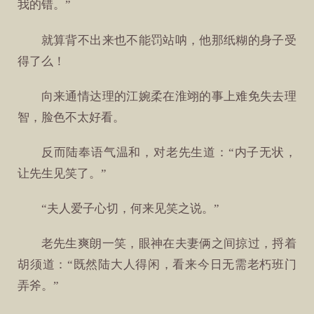
我的错。”
就算背不出来也不能罚站呐，他那纸糊的身子受
得了么！
向来通情达理的江婉柔在淮翊的事上难免失去理
智，脸色不太好看。
反而陆奉语气温和，对老先生道：“内子无状，
让先生见笑了。”
“夫人爱子心切，何来见笑之说。”
老先生爽朗一笑，眼神在夫妻俩之间掠过，捋着
胡须道：“既然陆大人得闲，看来今日无需老朽班门
弄斧。”