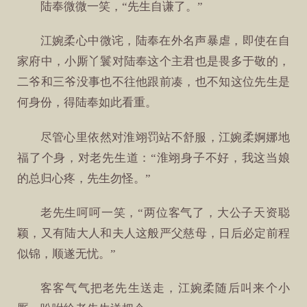
陆奉微微一笑，“先生自谦了。”
江婉柔心中微诧，陆奉在外名声暴虐，即使在自
家府中，小厮丫鬟对陆奉这个主君也是畏多于敬的，
二爷和三爷没事也不往他跟前凑，也不知这位先生是
何身份，得陆奉如此看重。
尽管心里依然对淮翊罚站不舒服，江婉柔婀娜地
福了个身，对老先生道：“淮翊身子不好，我这当娘
的总归心疼，先生勿怪。”
老先生呵呵一笑，“两位客气了，大公子天资聪
颖，又有陆大人和夫人这般严父慈母，日后必定前程
似锦，顺遂无忧。”
客客气气把老先生送走，江婉柔随后叫来个小