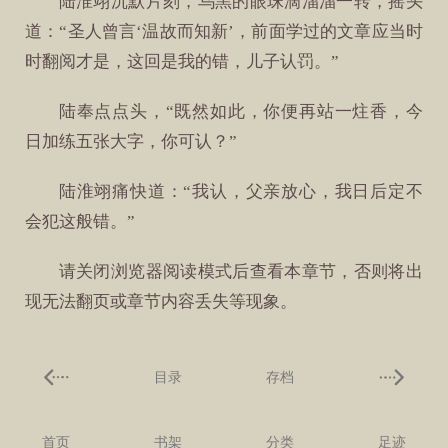
陆淮翊沉默片刻，乌黑的眼珠滴溜溜一转，摇头
道：“圣人曾言‘温故而知新’，前面学过的文章应当时
时翻阅才是，这回是我的错，儿子认罚。”
陆奉点点头，“既然如此，你便再站一炷香，今
日加练五张大字，你可认？”
陆淮翊痛快道：“我认，父亲放心，我日后定不
会犯这般错。”
请关闭浏览器阅读模式后查看本章节，否则将出
现无法翻页或章节内容丢失等现象。
目录
存档
首页
书架
分类
足迹