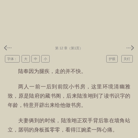
第 12 章（第1页）
字体：
大
中
小
护眼
关灯
陆奉因为腿疾，走的并不快。
两人一前一后到前院小书房，这里环境清幽雅
致，原是陆府的藏书阁，后来陆淮翊到了读书识字的
年龄，特意开辟出来给他做书房。
夫妻俩到的时候，陆淮翊正双手背后靠在墙角站
立，孱弱的身板孤零零，看得江婉柔一阵心痛。