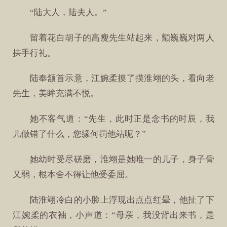
“陆大人，陆夫人。”
留着花白胡子的高瘦先生站起来，颤巍巍对两人
拱手行礼。
陆奉颔首示意，江婉柔摸了摸淮翊的头，看向老
先生，美眸充满不悦。
她不客气道：“先生，此时正是念书的时辰，我
儿做错了什么，您缘何罚他站呢？”
她幼时受尽磋磨，淮翊是她唯一的儿子，身子骨
又弱，根本舍不得让他受委屈。
陆淮翊冷白的小脸上浮现出点点红晕，他扯了下
江婉柔的衣袖，小声道：“母亲，我没背出来书，是