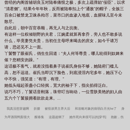
曾经的内阁首辅胡良玉对陆奉痛恨之极，多次上疏弹劾“佞臣”，以求
“清君侧”。结果今年年秋，反而被陆奉扣上个“通敌”的帽子，全族三
百余口被禁龙卫诛杀殆尽，菜市口的血渗入地底，血腥味儿至今未
散尽。
自此后，朝中百官恭顺，再无人与之抗衡。
有这样一位权倾朝野的夫君，江婉柔就算再拿乔，旁人也不敢多说
什么，毕竟妻凭夫贵，当初任主母呼来喝去的庶女，如今千请万
请，恐还见不上一面。
丫鬟瞥了眼崔氏，俏生生回道：“夫人何等尊贵，哪儿轮得到奴婢来
催？您稍安勿躁。”
这话极不客气，就差没指着鼻子说崔氏身份不够，她陆府门槛儿
高，恕不远送。崔氏当即沉下脸色，到底浸淫内宅多年，她压下心
中不快，强笑道：“有理，有理。”
她低头端起茶盏小口轻抿，宽大的袖子下，指尖掐得泛白。
说巧不巧，丫鬟话音刚落，珠帘叮当响动，一位雪肤美艳的妇人由
五六个丫鬟簇拥着款款走来。...
我真没想穿越啊
折腰
被怪谈男主养大后
和攻略对象的病弱白月光he了
身
为琴酒我鸭梨很大
醒春集
这题超纲了
她作死向来很可以的[穿书]
抱歉，伤
害男人的事我做不到（女尊）
王妃她只想和离（双重生）
九州之旅
至死靡