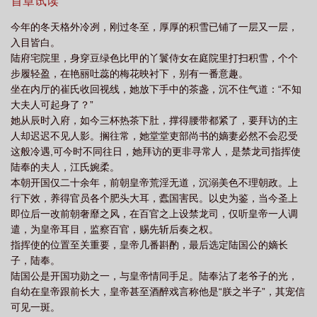
妇，谁人不叹一句江氏好命？至此，江婉柔终于定下心来，准备躺
首章试读
党
替嫁多年后江婉柔txt
替嫁多年后江婉柔
替嫁多年后宁夙免费阅读笔趣
平享受余生。谁料一桩私营铁器案，将恭王打入大狱，也打破了她
今年的冬天格外冷冽，刚过冬至，厚厚的积雪已铺了一层又一层，
平静的生活。恭王妃是江婉柔的嫡姐，也是陆奉的青梅竹马，是他
阁
替嫁多年后TXT
替嫁多年后 晋江
入目皆白。
原本准备八抬大轿，娶回来的心上人。恭王家眷尽数被收押审问，
陆府宅院里，身穿豆绿色比甲的丫鬟侍女在庭院里打扫积雪，个个
只有王妃被格外关照。此案的主审官，正是她的夫君，陆奉。
步履轻盈，在艳丽吐蕊的梅花映衬下，别有一番意趣。
（1v1，先婚后爱，微宅斗，甜甜，he）
坐在内厅的崔氏收回视线，她放下手中的茶盏，沉不住气道：“不知
大夫人可起身了？”
她从辰时入府，如今三杯热茶下肚，撑得腰带都紧了，要拜访的主
人却迟迟不见人影。搁往常，她堂堂吏部尚书的嫡妻必然不会忍受
这般冷遇,可今时不同往日，她拜访的更非寻常人，是禁龙司指挥使
陆奉的夫人，江氏婉柔。
本朝开国仅二十余年，前朝皇帝荒淫无道，沉溺美色不理朝政。上
行下效，养得官员各个肥头大耳，蠹国害民。以史为鉴，当今圣上
即位后一改前朝奢靡之风，在百官之上设禁龙司，仅听皇帝一人调
遣，为皇帝耳目，监察百官，赐先斩后奏之权。
指挥使的位置至关重要，皇帝几番斟酌，最后选定陆国公的嫡长
子，陆奉。
陆国公是开国功勋之一，与皇帝情同手足。陆奉沾了老爷子的光，
自幼在皇帝跟前长大，皇帝甚至酒醉戏言称他是“朕之半子”，其宠信
可见一斑。