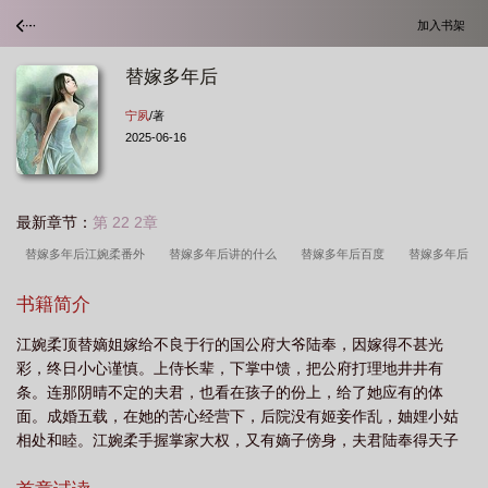
加入书架
替嫁多年后
宁夙
/著
2025-06-16
最新章节：
第 22 2章
替嫁多年后江婉柔番外
替嫁多年后讲的什么
替嫁多年后百度
替嫁多年后
资源
替嫁多年后笔趣阁
替嫁多年后 笔趣阁
替嫁多年后陆奉江婉柔
替
书籍简介
嫁多年后 番外
替嫁多年后百度链接
替嫁多年后番外txt
替嫁多年后晋
江婉柔顶替嫡姐嫁给不良于行的国公府大爷陆奉，因嫁得不甚光
江
替嫁以后txt盘
替嫁多年后江婉柔讲的什么
替嫁多年后无防盗无错
彩，终日小心谨慎。上侍长辈，下掌中馈，把公府打理地井井有
字
替嫁多年后番外武帝魂穿陆奉
替嫁多年后by宁夙
替嫁多年后陆
条。连那阴晴不定的夫君，也看在孩子的份上，给了她应有的体
奉
替嫁多年后书评
替嫁多年后陆奉无错章
替嫁多年后结局
替嫁多年后
面。成婚五载，在她的苦心经营下，后院没有姬妾作乱，妯娌小姑
相处和睦。江婉柔手握掌家大权，又有嫡子傍身，夫君陆奉得天子
宁夙
替嫁多年后简介
替嫁多年后全文无删减阅读
替嫁多年后番外宁夙免费
青眼，权倾朝野。从一介庶女一跃成为京中最炙手可热的高门贵
阅读
替嫁多年后 免费阅读
替嫁多年后好看吗
替嫁多年后宁夙格格