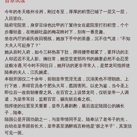
妇，谁人不叹一句江氏好命？至此，江婉柔终于定下心来，准备躺
首章试读
番外武帝魂穿陆奉
替嫁多年后宁夙格格党
替嫁多年后番外txt
替嫁多年后
平享受余生。谁料一桩私营铁器案，将恭王打入大狱，也打破了她
今年的冬天格外冷冽，刚过冬至，厚厚的积雪已铺了一层又一层，
平静的生活。恭王妃是江婉柔的嫡姐，也是陆奉的青梅竹马，是他
陆奉江婉柔
入目皆白。
原本准备八抬大轿，娶回来的心上人。恭王家眷尽数被收押审问，
陆府宅院里，身穿豆绿色比甲的丫鬟侍女在庭院里打扫积雪，个个
只有王妃被格外关照。此案的主审官，正是她的夫君，陆奉。
步履轻盈，在艳丽吐蕊的梅花映衬下，别有一番意趣。
（1v1，先婚后爱，微宅斗，甜甜，he）
坐在内厅的崔氏收回视线，她放下手中的茶盏，沉不住气道：“不知
大夫人可起身了？”
她从辰时入府，如今三杯热茶下肚，撑得腰带都紧了，要拜访的主
人却迟迟不见人影。搁往常，她堂堂吏部尚书的嫡妻必然不会忍受
这般冷遇,可今时不同往日，她拜访的更非寻常人，是禁龙司指挥使
陆奉的夫人，江氏婉柔。
本朝开国仅二十余年，前朝皇帝荒淫无道，沉溺美色不理朝政。上
行下效，养得官员各个肥头大耳，蠹国害民。以史为鉴，当今圣上
即位后一改前朝奢靡之风，在百官之上设禁龙司，仅听皇帝一人调
遣，为皇帝耳目，监察百官，赐先斩后奏之权。
指挥使的位置至关重要，皇帝几番斟酌，最后选定陆国公的嫡长
子，陆奉。
陆国公是开国功勋之一，与皇帝情同手足。陆奉沾了老爷子的光，
自幼在皇帝跟前长大，皇帝甚至酒醉戏言称他是“朕之半子”，其宠信
可见一斑。