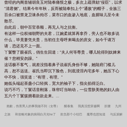
曾经的内阁首辅胡良玉对陆奉痛恨之极，多次上疏弹劾“佞臣”，以求
“清君侧”。结果今年年秋，反而被陆奉扣上个“通敌”的帽子，全族三
百余口被禁龙卫诛杀殆尽，菜市口的血渗入地底，血腥味儿至今未
散尽。
自此后，朝中百官恭顺，再无人与之抗衡。
有这样一位权倾朝野的夫君，江婉柔就算再拿乔，旁人也不敢多说
什么，毕竟妻凭夫贵，当初任主母呼来喝去的庶女，如今千请万
请，恐还见不上一面。
丫鬟瞥了眼崔氏，俏生生回道：“夫人何等尊贵，哪儿轮得到奴婢来
催？您稍安勿躁。”
这话极不客气，就差没指着鼻子说崔氏身份不够，她陆府门槛儿
高，恕不远送。崔氏当即沉下脸色，到底浸淫内宅多年，她压下心
中不快，强笑道：“有理，有理。”
她低头端起茶盏小口轻抿，宽大的袖子下，指尖掐得泛白。
说巧不巧，丫鬟话音刚落，珠帘叮当响动，一位雪肤美艳的妇人由
五六个丫鬟簇拥着款款走来。...
抱歉，伤害男人的事我做不到（女尊）
醒春集
我真没想穿越啊
折腰
九州
之旅
和攻略对象的病弱白月光he了
欺负那个小结巴
魔尊也想知道
与反派解
除情蛊后
王妃她只想和离（双重生）
被怪谈男主养大后
出演逆袭少女漫的