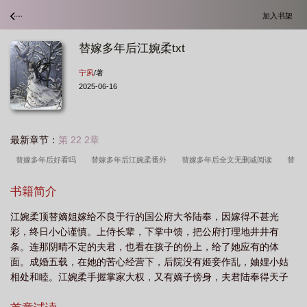
加入书架
替嫁多年后江婉柔txt
宁夙
/著
2025-06-16
最新章节：
第 22 2章
替嫁多年后好看吗
替嫁多年后江婉柔番外
替嫁多年后全文无删减阅读
替
嫁多年后讲的什么
替嫁多年后晋江
替嫁多年后书评
替嫁多年后陆奉
替
书籍简介
嫁多年后 笔趣阁
替嫁多年后百度链接
替嫁多年后番外TXT
替嫁多年后简
江婉柔顶替嫡姐嫁给不良于行的国公府大爷陆奉，因嫁得不甚光
介
替嫁以后txt盘
替嫁多年后陆奉无错章
替嫁多年后资源
替嫁多年后
彩，终日小心谨慎。上侍长辈，下掌中馈，把公府打理地井井有
宁夙免费阅读笔趣阁
替嫁多年后江婉柔
替嫁多年后 免费阅读
替嫁多年后
条。连那阴晴不定的夫君，也看在孩子的份上，给了她应有的体
结局
替嫁多年后江婉柔txt
替嫁多年后无防盗无错字
替嫁多年后江婉柔讲
面。成婚五载，在她的苦心经营下，后院没有姬妾作乱，妯娌小姑
相处和睦。江婉柔手握掌家大权，又有嫡子傍身，夫君陆奉得天子
的什么
替嫁多年后 晋江
替嫁多年后by宁夙
替嫁多年后 番外
替嫁多年
青眼，权倾朝野。从一介庶女一跃成为京中最炙手可热的高门贵
后百度
替嫁多年后TXT
替嫁多年后宁夙
替嫁多年后笔趣阁
替嫁多年后