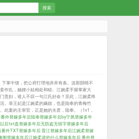
搜索
，下掌中馈，把公府打理地井井有条。连那阴晴不
妾作乱，妯娌小姑相处和睦。江婉柔手握掌家大
门贵妇，谁人不叹一句江氏好命？至此，江婉柔终
活。恭王妃是江婉柔的嫡姐，也是陆奉的青梅竹
。此案的主审官，正是她的夫君，陆奉。（1v1，
柔番外
替嫁多年后陆奉
替嫁多年后by宁夙
替嫁多年
以后txt盘
替嫁多年后无防盗无错字
替嫁多年后
番外TXT
替嫁多年后 晋江
替嫁多年后江婉柔
替嫁
趣阁
替嫁多年后江婉柔讲的什么
替嫁多年后 番外
替