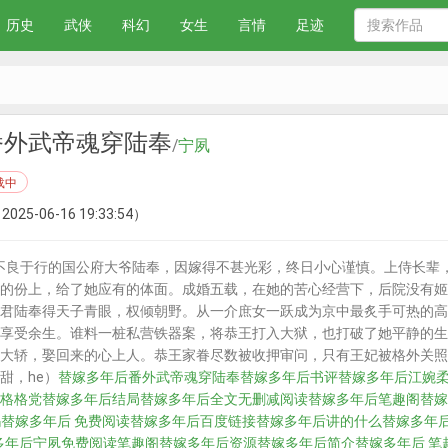
历史
武侠
科幻
女生
言情
足迹
番外武帝魂穿陆奉
/
宁夙
载中
2025-06-16 19:33:54）
不良于行的国公府大爷陆奉，因嫁得不甚光彩，终日小心谨慎。上侍长辈
的份上，给了她应有的体面。成婚五载，在她的苦心经营下，后院没有姬
君陆奉得天子青眼，权倾朝野。从一介庶女一跃成为京中最炙手可热的高
享受余生。谁料一桩私营铁器案，将恭王打入大狱，也打破了她平静的生
大轿，娶回来的心上人。恭王家眷尽数被收押审问，只有王妃被格外关照
甜，he）
替嫁多年后番外武帝魂穿陆奉
替嫁多年后书评
替嫁多年后江婉
格格党
替嫁多年后结局
替嫁多年后全文无删减阅读
替嫁多年后笔趣阁
替嫁
吗
替嫁多年后 免费阅读
替嫁多年后百度链接
替嫁多年后讲的什么
替嫁多年后
多年后宁夙免费阅读笔趣阁
替嫁多年后资源
替嫁多年后简介
替嫁多年后 笔