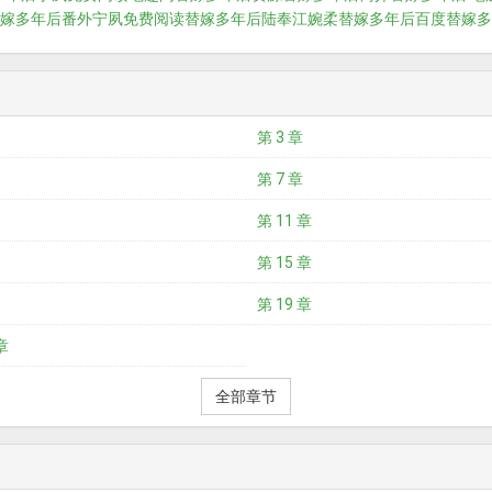
嫁多年后番外宁夙免费阅读
替嫁多年后陆奉江婉柔
替嫁多年后百度
替嫁多
第 3 章
第 7 章
第 11 章
第 15 章
第 19 章
章
全部章节