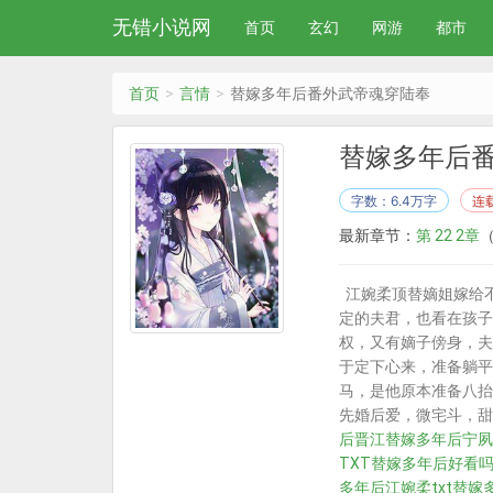
无错小说网
首页
玄幻
网游
都市
首页
言情
替嫁多年后番外武帝魂穿陆奉
替嫁多年后
字数：6.4万字
连
最新章节：
第 22 2章
（
江婉柔顶替嫡姐嫁给
定的夫君，也看在孩子
权，又有嫡子傍身，夫
于定下心来，准备躺平
马，是他原本准备八抬
先婚后爱，微宅斗，甜
后晋江
替嫁多年后宁夙
TXT
替嫁多年后好看
多年后江婉柔txt
替嫁