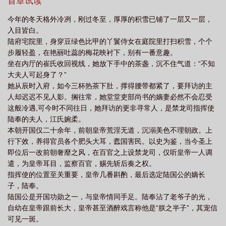
妇，谁人不叹一句江氏好命？至此，江婉柔终于定下心来，准备躺
首章试读
江婉柔
替嫁多年后 笔趣阁
替嫁多年后宁夙免费阅读笔趣阁
替嫁多年后江
平享受余生。谁料一桩私营铁器案，将恭王打入大狱，也打破了她
今年的冬天格外冷冽，刚过冬至，厚厚的积雪已铺了一层又一层，
平静的生活。恭王妃是江婉柔的嫡姐，也是陆奉的青梅竹马，是他
婉柔txt
替嫁多年后资源
入目皆白。
原本准备八抬大轿，娶回来的心上人。恭王家眷尽数被收押审问，
陆府宅院里，身穿豆绿色比甲的丫鬟侍女在庭院里打扫积雪，个个
只有王妃被格外关照。此案的主审官，正是她的夫君，陆奉。
步履轻盈，在艳丽吐蕊的梅花映衬下，别有一番意趣。
（1v1，先婚后爱，微宅斗，甜甜，he）
坐在内厅的崔氏收回视线，她放下手中的茶盏，沉不住气道：“不知
大夫人可起身了？”
她从辰时入府，如今三杯热茶下肚，撑得腰带都紧了，要拜访的主
人却迟迟不见人影。搁往常，她堂堂吏部尚书的嫡妻必然不会忍受
这般冷遇,可今时不同往日，她拜访的更非寻常人，是禁龙司指挥使
陆奉的夫人，江氏婉柔。
本朝开国仅二十余年，前朝皇帝荒淫无道，沉溺美色不理朝政。上
行下效，养得官员各个肥头大耳，蠹国害民。以史为鉴，当今圣上
即位后一改前朝奢靡之风，在百官之上设禁龙司，仅听皇帝一人调
遣，为皇帝耳目，监察百官，赐先斩后奏之权。
指挥使的位置至关重要，皇帝几番斟酌，最后选定陆国公的嫡长
子，陆奉。
陆国公是开国功勋之一，与皇帝情同手足。陆奉沾了老爷子的光，
自幼在皇帝跟前长大，皇帝甚至酒醉戏言称他是“朕之半子”，其宠信
可见一斑。