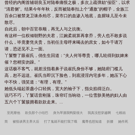
曾经的内阁首辅胡良玉对陆奉痛恨之极，多次上疏弹劾“佞臣”，以求
“清君侧”。结果今年年秋，反而被陆奉扣上个“通敌”的帽子，全族三
百余口被禁龙卫诛杀殆尽，菜市口的血渗入地底，血腥味儿至今未
散尽。
自此后，朝中百官恭顺，再无人与之抗衡。
有这样一位权倾朝野的夫君，江婉柔就算再拿乔，旁人也不敢多说
什么，毕竟妻凭夫贵，当初任主母呼来喝去的庶女，如今千请万
请，恐还见不上一面。
丫鬟瞥了眼崔氏，俏生生回道：“夫人何等尊贵，哪儿轮得到奴婢来
催？您稍安勿躁。”
这话极不客气，就差没指着鼻子说崔氏身份不够，她陆府门槛儿
高，恕不远送。崔氏当即沉下脸色，到底浸淫内宅多年，她压下心
中不快，强笑道：“有理，有理。”
她低头端起茶盏小口轻抿，宽大的袖子下，指尖掐得泛白。
说巧不巧，丫鬟话音刚落，珠帘叮当响动，一位雪肤美艳的妇人由
五六个丫鬟簇拥着款款走来。...
至死靡他
欺负那个小结巴
身为琴酒我鸭梨很大
我真没想穿越啊
七根凶
简
被怪谈男主养大后
打了鬼就不能打我了哦
魔尊也想知道
折腰
她作死
向来很可以的[穿书]
我与太子举案齐眉
王妃她只想和离（双重生）
归妹
这