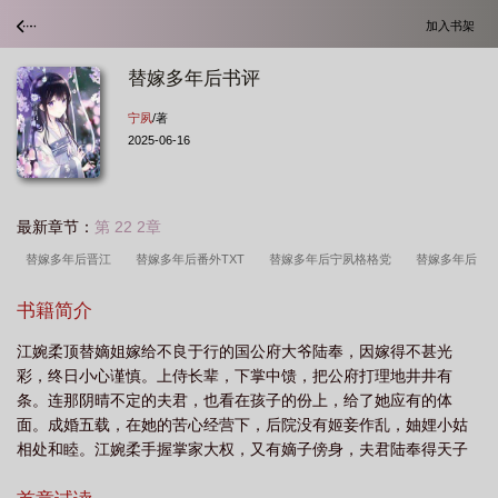
加入书架
替嫁多年后书评
宁夙
/著
2025-06-16
最新章节：
第 22 2章
替嫁多年后晋江
替嫁多年后番外TXT
替嫁多年后宁夙格格党
替嫁多年后
番外txt
替嫁多年后by宁夙
替嫁多年后陆奉无错章
替嫁多年后全文无删减
书籍简介
阅读
替嫁多年后百度链接
替嫁多年后好看吗
替嫁多年后陆奉
替嫁多年
江婉柔顶替嫡姐嫁给不良于行的国公府大爷陆奉，因嫁得不甚光
后笔趣阁
替嫁多年后番外宁夙免费阅读
替嫁多年后书评
替嫁以后txt
彩，终日小心谨慎。上侍长辈，下掌中馈，把公府打理地井井有
盘
替嫁多年后无防盗无错字
替嫁多年后TXT
替嫁多年后 免费阅读
替
条。连那阴晴不定的夫君，也看在孩子的份上，给了她应有的体
嫁多年后江婉柔讲的什么
替嫁多年后简介
替嫁多年后宁夙
替嫁多年后讲的
面。成婚五载，在她的苦心经营下，后院没有姬妾作乱，妯娌小姑
相处和睦。江婉柔手握掌家大权，又有嫡子傍身，夫君陆奉得天子
什么
替嫁多年后江婉柔番外
替嫁多年后 晋江
替嫁多年后番外武帝魂穿陆
青眼，权倾朝野。从一介庶女一跃成为京中最炙手可热的高门贵
奉
替嫁多年后江婉柔
替嫁多年后结局
替嫁多年后百度
替嫁多年后陆奉